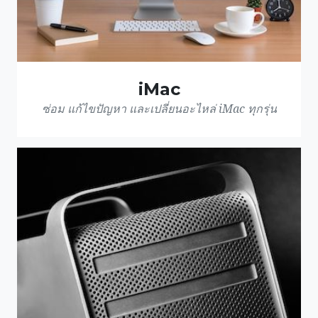
iMac
ซ่อม แก้ไขปัญหา และเปลี่ยนอะไหล่ iMac ทุกรุ่น