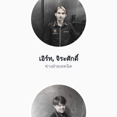
เอิร์ท, จิระศักดิ์
ช่างฝ่ายเทคนิค