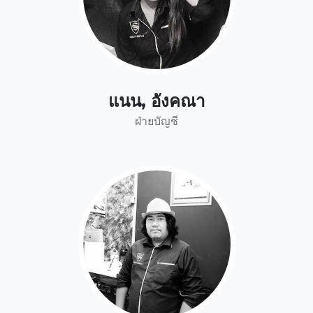
แนน, อังคณา
ฝ่ายบัญชี