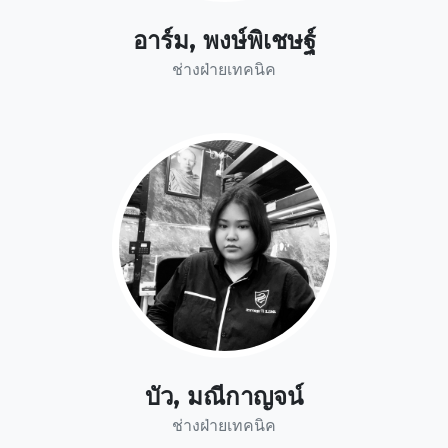
อาร์ม, พงษ์พิเชษฐ์
ช่างฝ่ายเทคนิค
บัว, มณีกาญจน์
ช่างฝ่ายเทคนิค