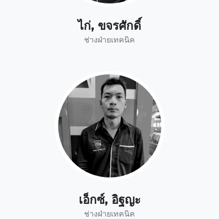
ไก่, ขจรศักดิ์
ช่างฝ่ายเทคนิค
เอ็กซ์, อิฐญะ
ช่างฝ่ายเทคนิค