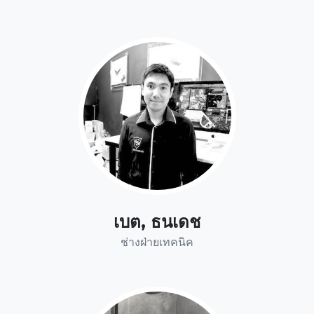
เบต, ธนเดช
ช่างฝ่ายเทคนิค